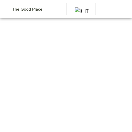
The Good Place
The Good
Place
Sutivan