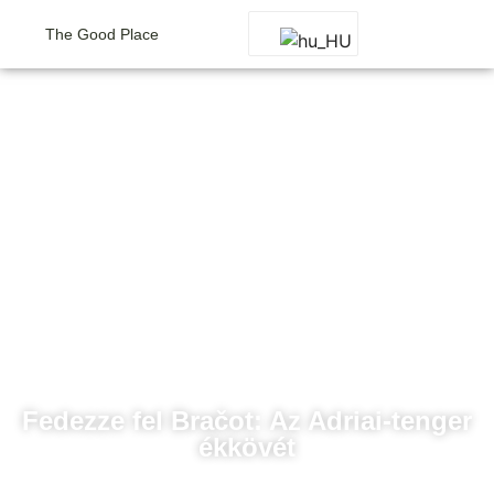
The Good Place
Brač sziget
Fedezze fel Bračot: Az Adriai-tenger
ékkövét