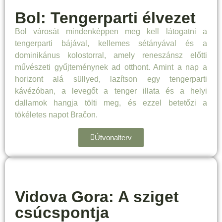
Bol: Tengerparti élvezet
Bol városát mindenképpen meg kell látogatni a
tengerparti bájával, kellemes sétányával és a
dominikánus kolostorral, amely reneszánsz előtti
művészeti gyűjteménynek ad otthont. Amint a nap a
horizont alá süllyed, lazítson egy tengerparti
kávézóban, a levegőt a tenger illata és a helyi
dallamok hangja tölti meg, és ezzel betetőzi a
tökéletes napot Bračon.
Útvonalterv
Vidova Gora: A sziget
csúcspontja