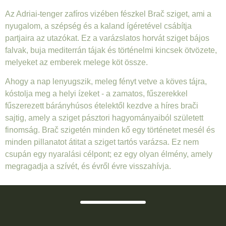
Az Adriai-tenger zafíros vizében fészkel Bra
č sziget, ami a
nyugalom, a szépség és a kaland ígéretével csábítja
partjaira az utazókat. Ez a varázslatos horvát sziget bájos
falvak, buja mediterrán tájak és történelmi kincsek ötvözete,
melyeket az emberek melege köt össze.
Ahogy a nap lenyugszik, meleg fényt vetve a köves tájra,
kóstolja meg a helyi ízeket - a zamatos, fűszerekkel
fűszerezett bárányhúsos ételektől kezdve a híres brači
sajtig, amely a sziget pásztori hagyományaiból született
finomság. Brač szigetén minden kő egy történetet mesél és
minden pillanatot átitat a sziget tartós varázsa. Ez nem
csupán egy nyaralási célpont; ez egy olyan élmény, amely
megragadja a szívét, és évről évre visszahívja.