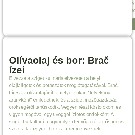
v
t
Olívaolaj és bor: Brač
ízei
Élvezze a sziget kulináris élvezeteit a helyi
olajfaligetek és borászatok meglátogatásával. Brač
híres az olívaolajáról, amelyet sokan "folyékony
aranyként" emlegetnek, és a sziget mezőgazdasági
örökségéről tanúskodik. Vegyen részt kóstolókon, és
vigyen magával egy üveggel ízletes emlékként. A
sziget borkultúrája ugyanilyen lenyűgöző, az őshonos
szőlőfajták egyedi borokat eredményeznek.