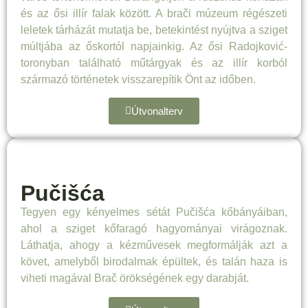
és az ősi illír falak között. A brači múzeum régészeti
leletek tárházát mutatja be, betekintést nyújtva a sziget
múltjába az őskortól napjainkig. Az ősi Radojković-
toronyban található műtárgyak és az illír korból
származó történetek visszarepítik Önt az időben.
Útvonalterv
Pučišća
Tegyen egy kényelmes sétát Pučišća kőbányáiban,
ahol a sziget kőfaragó hagyományai virágoznak.
Láthatja, ahogy a kézművesek megformálják azt a
követ, amelyből birodalmak épültek, és talán haza is
viheti magával Brač örökségének egy darabját.