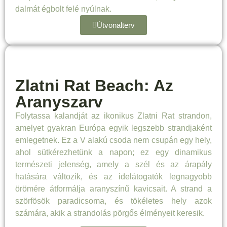
dalmát égbolt felé nyúlnak.
Útvonalterv
Zlatni Rat Beach: Az
Aranyszarv
Folytassa kalandját az ikonikus Zlatni Rat strandon,
amelyet gyakran Európa egyik legszebb strandjaként
emlegetnek. Ez a V alakú csoda nem csupán egy hely,
ahol sütkérezhetünk a napon; ez egy dinamikus
természeti jelenség, amely a szél és az árapály
hatására változik, és az idelátogatók legnagyobb
örömére átformálja aranyszínű kavicsait. A strand a
szörfösök paradicsoma, és tökéletes hely azok
számára, akik a strandolás pörgős élményeit keresik.