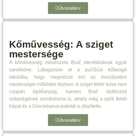
Útvonalterv
Kőművesség: A sziget
mestersége
A kőművesség művészete Brač identitásának egyik
sarokköve. Látogasson el a pučišćai kőfaragó
iskolába, hogy megnézze ezt az évszázados
mesterséget működés közben. A sziget fehér köve nem
csupán építőanyag, hanem Brač építészeti
szépségének szimbóluma is, amely még a spliti fehér
házat és a Diocletianus-palotát is díszítette.
Útvonalterv