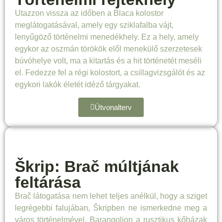
Utazzon vissza az időben a Blaca kolostor
meglátogatásával, amely egy sziklafalba vájt,
lenyűgöző történelmi menedékhely. Ez a hely, amely
egykor az oszmán törökök elől menekülő szerzetesek
búvóhelye volt, ma a kitartás és a hit történetét meséli
el. Fedezze fel a régi kolostort, a csillagvizsgálót és az
egykori lakók életét idéző tárgyakat.
Útvonalterv
Škrip: Brač múltjának
feltárása
Brač látogatása nem lehet teljes anélkül, hogy a sziget
legrégebbi falujában, Škripben ne ismerkedne meg a
város történelmével. Barangoljon a rusztikus kőházak