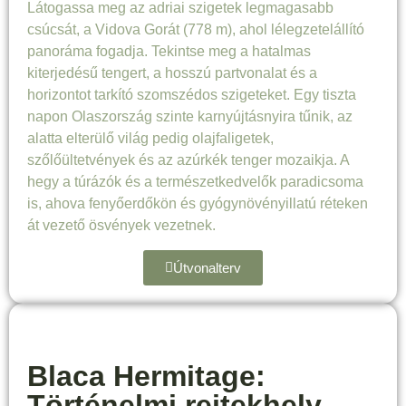
Látogassa meg az adriai szigetek legmagasabb
csúcsát, a Vidova Gorát (778 m), ahol lélegzetelállító
panoráma fogadja. Tekintse meg a hatalmas
kiterjedésű tengert, a hosszú partvonalat és a
horizontot tarkító szomszédos szigeteket. Egy tiszta
napon Olaszország szinte karnyújtásnyira tűnik, az
alatta elterülő világ pedig olajfaligetek,
szőlőültetvények és az azúrkék tenger mozaikja. A
hegy a túrázók és a természetkedvelők paradicsoma
is, ahova fenyőerdőkön és gyógynövényillatú réteken
át vezető ösvények vezetnek.
Útvonalterv
Blaca Hermitage:
Történelmi rejtekhely