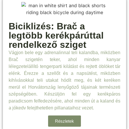
Biciklizés: Bra
č a
legtöbb kerékpárúttal
rendelkező sziget
Vágjon bele egy adrenalinnal teli kalandba, miközben
Brač szigetén teker, ahol minden kanyar
lélegzetelállító tengerparti kilátást és rejtett öblöket tár
elénk. Érezze a szellőt és a napsütést, miközben
kihívásokkal teli utakat hódít meg, és két keréken
merül el Horvátország lenyűgöző tájainak természeti
szépségében. Készüljön fel egy kerékpáros
paradicsom felfedezésére, ahol minden út a kaland és
a jókedv felejthetetlen pillanataihoz vezet.
Részletek