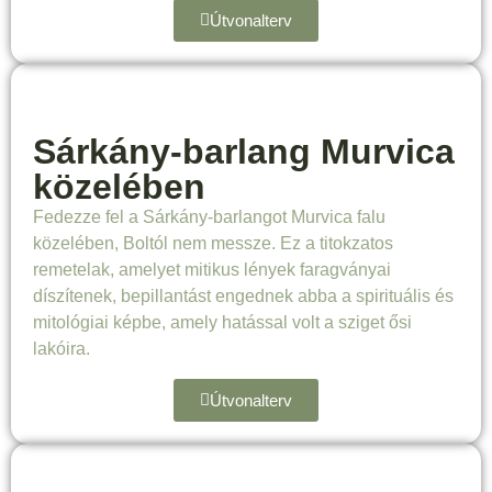
Útvonalterv
Sárkány-barlang Murvica
közelében
Fedezze fel a Sárkány-barlangot Murvica falu
közelében, Boltól nem messze. Ez a titokzatos
remetelak, amelyet mitikus lények faragványai
díszítenek, bepillantást engednek abba a spirituális és
mitológiai képbe, amely hatással volt a sziget ősi
lakóira.
Útvonalterv