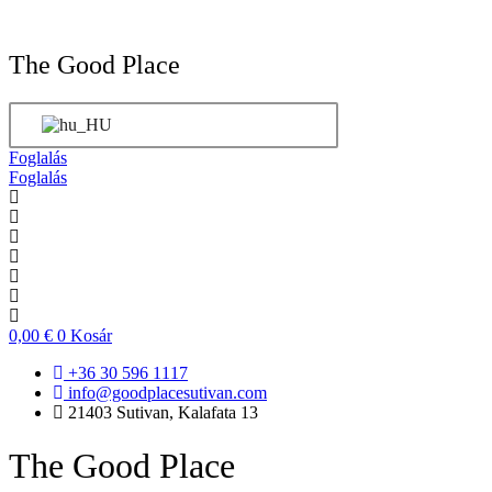
The Good Place
Foglalás
Foglalás
0,00
€
0
Kosár
+36 30 596 1117
info@goodplacesutivan.com
21403 Sutivan, Kalafata 13
The Good Place