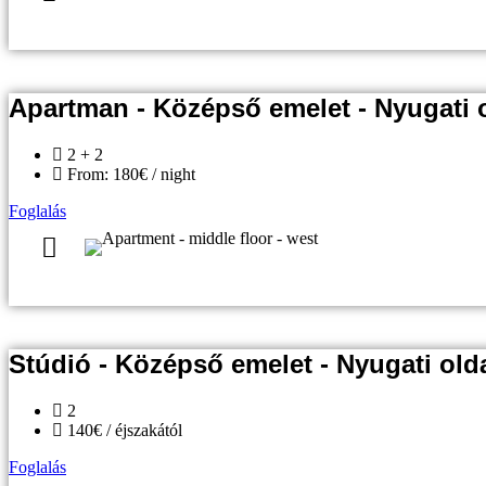
Apartman - Középső emelet - Nyugati o
2 + 2
From: 180€ / night
Foglalás
Stúdió - Középső emelet - Nyugati olda
2
140€ / éjszakától
Foglalás