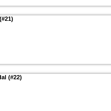
(#21)
al (#22)