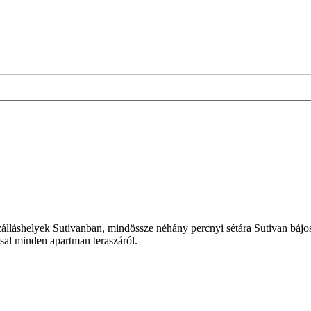
láshelyek Sutivanban, mindössze néhány percnyi sétára Sutivan bájos ó
ssal minden apartman teraszáról.