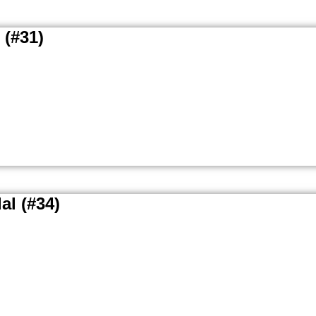
 (#31)
al (#34)