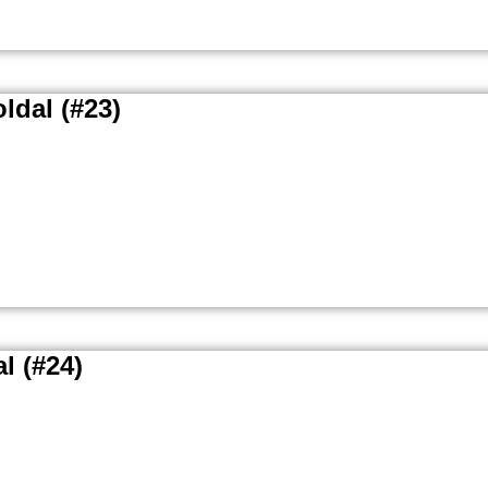
ldal (#23)
l (#24)