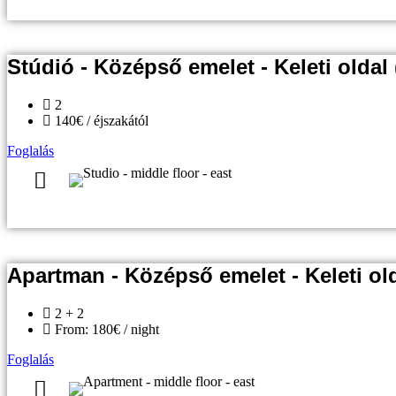
Stúdió - Középső emelet - Keleti oldal 
2
140€ / éjszakától
Foglalás
Apartman - Középső emelet - Keleti old
2 + 2
From: 180€ / night
Foglalás