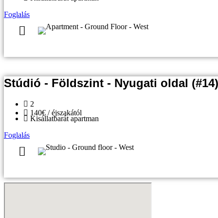
Foglalás
Stúdió - Földszint - Nyugati oldal (#14
2
140€ / éjszakától
Kisállatbarát apartman
Foglalás